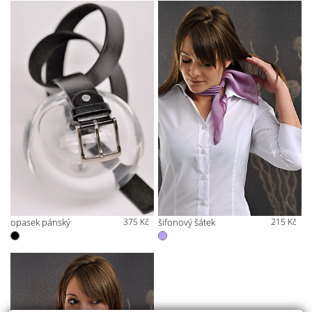
opasek pánský
375 Kč
šifonový šátek
215 Kč