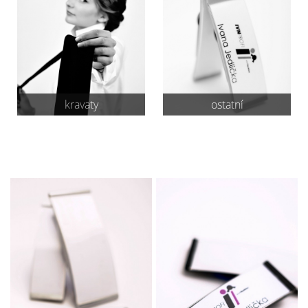
kravaty
ostatní