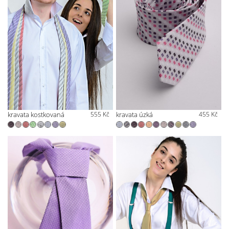
kravata kostkovaná
555 Kč
kravata úzká
455 Kč