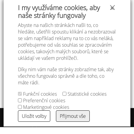
I my využíváme cookies, aby
✕
naše stránky fungovaly
Abyste na našich stránkách našli to, co
hledáte, ušetřili spoustu klikání a nezobrazoval
se vám například reklamy na to co vás neláká,
potřebujeme od vás souhlas se zpracováním
cookies, takových malých souborů, které se
ukládají ve vašem prohlížeči.
Díky nim vám naše stránky zobrazíme tak, aby
kravatošátek
320 Kč
Číšnický nůž
95 Kč
všechno fungovalo správně a dle toho, co
máte rádi.
Funkční cookies
Statistické cookies
Preferenční cookies
Marketingové cookies
Uložit volby
Přijmout vše
Tabulka velikostí
Doprava a platba
Ochrana osobních údajů