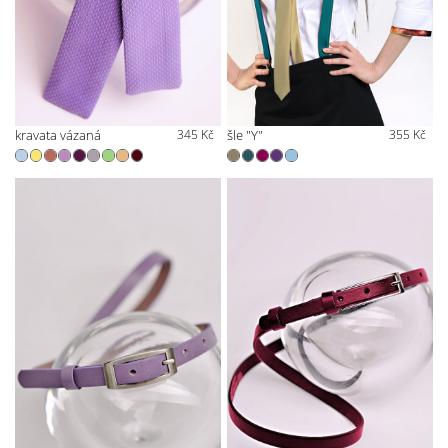
kravata vázaná
345 Kč
šle "Y"
355 Kč