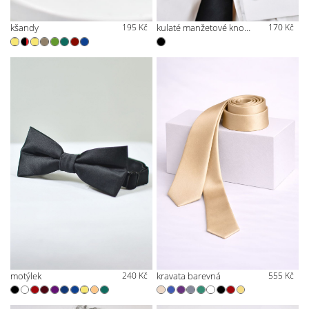
kšandy
195 Kč
kulaté manžetové knoflíčky
170 Kč
motýlek
240 Kč
kravata barevná
555 Kč