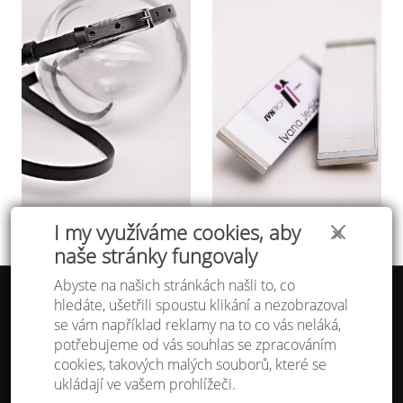
I my využíváme cookies, aby
✕
naše stránky fungovaly
Abyste na našich stránkách našli to, co
hledáte, ušetřili spoustu klikání a nezobrazoval
Tabulka velikostí
se vám například reklamy na to co vás neláká,
Doprava a platba
potřebujeme od vás souhlas se zpracováním
Ochrana osobních údajů
Obchodní podmínky
cookies, takových malých souborů, které se
Kontakt
ukládají ve vašem prohlížeči.