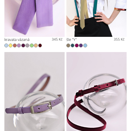
kravata vázaná
345 Kč
šle "Y"
355 Kč