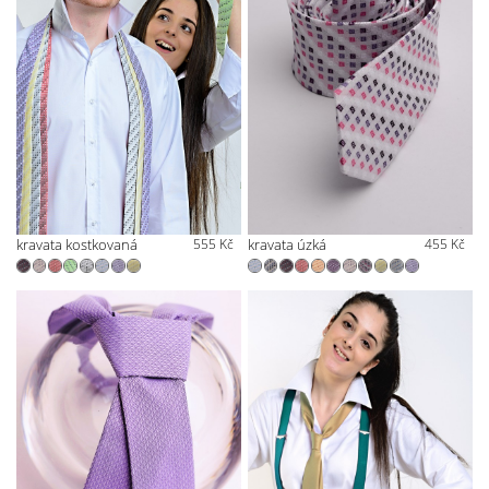
kravata kostkovaná
555 Kč
kravata úzká
455 Kč