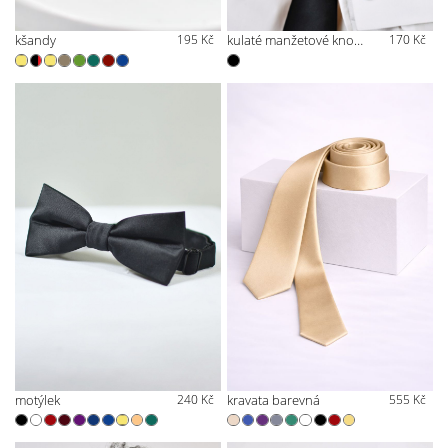
kšandy
195 Kč
kulaté manžetové knoflíčky
170 Kč
motýlek
240 Kč
kravata barevná
555 Kč