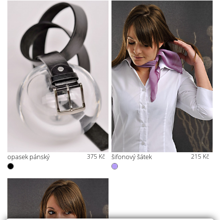
opasek pánský
375 Kč
šifonový šátek
215 Kč