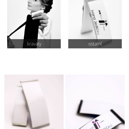
kravaty
ostatní