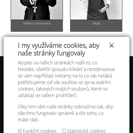
hotely a restaurace
školy
I my využíváme cookies, aby
✕
naše stránky fungovaly
Abyste na našich stránkách našli to, co
hledáte, ušetřili spoustu klikání a nezobrazoval
Tabulka velikostí
se vám například reklamy na to co vás neláká,
Doprava a platba
potřebujeme od vás souhlas se zpracováním
Ochrana osobních údajů
Obchodní podmínky
cookies, takových malých souborů, které se
Kontakt
ukládají ve vašem prohlížeči.
Atelier IVN
Díky nim vám naše stránky zobrazíme tak, aby
Na Výhledě 324/1
všechno fungovalo správně a dle toho, co
360 17 Karlovy Vary
máte rádi.
gsm: +420 608 968 535
Funkční cookies
Statistické cookies
Nastavení cookies