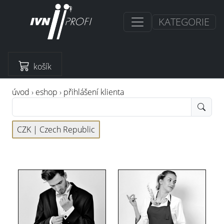
KATEGORIE
košík
úvod
›
eshop
›
přihlášení klienta
CZK |
Czech Republic