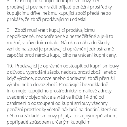
8.
Odstoupí-li kupující od kupní smlouvy, není
prodávající povinen vrátit přijaté peněžní prostředky
kupujícímu dříve, než mu kupující zboží předá nebo
prokáže, že zboží prodávajícímu odeslal.
9.
Zboží musí vrátit kupující prodávajícímu
nepoškozené, neopotřebené a neznečištěné a je-li to
možné, v původním obalu. Nárok na náhradu škody
vzniklé na zboží je prodávající oprávněn jednostranně
započíst proti nároku kupujícího na vrácení kupní ceny.
10.
Prodávající je oprávněn odstoupit od kupní smlouvy
z důvodu vyprodání zásob, nedostupnosti zboží, anebo
když výrobce, dovozce anebo dodavatel zboží přerušil
výrobu nebo dovoz zboží. Prodávající bezodkladně
informuje kupujícího prostřednictví emailové adresy
uvedené v objednávce a vrátí ve lhůtě 14 dnů od
oznámení o odstoupení od kupní smlouvy všechny
peněžní prostředky včetně nákladů na dodání, které od
něho na základě smlouvy přijal, a to stejným způsobem,
popřípadě způsobem určeným kupujícím.