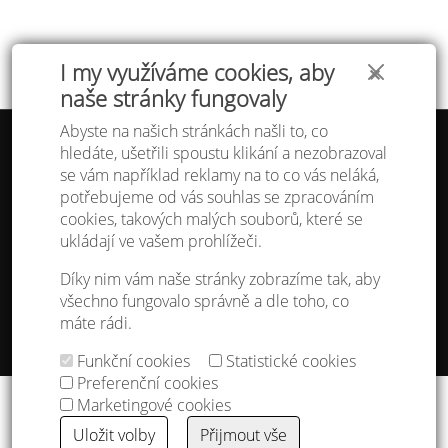
I my využíváme cookies, aby
✕
naše stránky fungovaly
Abyste na našich stránkách našli to, co
hledáte, ušetřili spoustu klikání a nezobrazoval
Tabulka velikostí
se vám například reklamy na to co vás neláká,
Doprava a platba
potřebujeme od vás souhlas se zpracováním
Ochrana osobních údajů
Obchodní podmínky
cookies, takových malých souborů, které se
Kontakt
ukládají ve vašem prohlížeči.
Atelier IVN
Díky nim vám naše stránky zobrazíme tak, aby
Na Výhledě 324/1
všechno fungovalo správně a dle toho, co
360 17 Karlovy Vary
máte rádi.
gsm: +420 608 968 535
Funkční cookies
Statistické cookies
Nastavení cookies
Preferenční cookies
Copyright © 2013 - 2026
IVN s.r.o.
&
godense
Marketingové cookies
Uložit volby
Přijmout vše