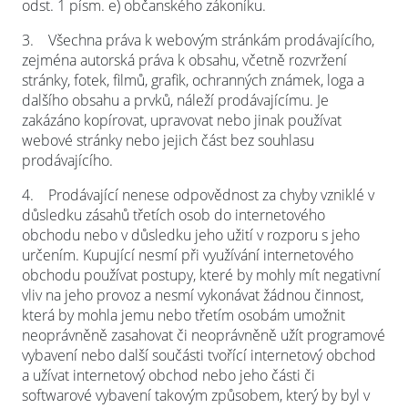
odst. 1 písm. e) občanského zákoníku.
3.
Všechna práva k webovým stránkám prodávajícího,
zejména autorská práva k obsahu, včetně rozvržení
stránky, fotek, filmů, grafik, ochranných známek, loga a
dalšího obsahu a prvků, náleží prodávajícímu. Je
zakázáno kopírovat, upravovat nebo jinak používat
webové stránky nebo jejich část bez souhlasu
prodávajícího.
4.
Prodávající nenese odpovědnost za chyby vzniklé v
důsledku zásahů třetích osob do internetového
obchodu nebo v důsledku jeho užití v rozporu s jeho
určením. Kupující nesmí při využívání internetového
obchodu používat postupy, které by mohly mít negativní
vliv na jeho provoz a nesmí vykonávat žádnou činnost,
která by mohla jemu nebo třetím osobám umožnit
neoprávněně zasahovat či neoprávněně užít programové
vybavení nebo další součásti tvořící internetový obchod
a užívat internetový obchod nebo jeho části či
softwarové vybavení takovým způsobem, který by byl v