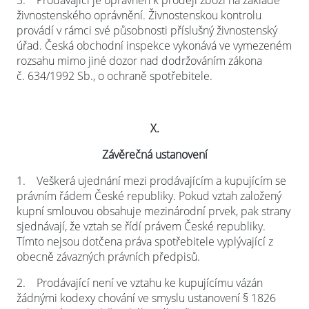
3.
Prodávající je oprávněn k prodeji zboží na základě
živnostenského oprávnění. Živnostenskou kontrolu
provádí v rámci své působnosti příslušný živnostenský
úřad. Česká obchodní inspekce vykonává ve vymezeném
rozsahu mimo jiné dozor nad dodržováním zákona
č. 634/1992 Sb., o ochraně spotřebitele.
X.
Závěrečná ustanovení
1.
Veškerá ujednání mezi prodávajícím a kupujícím se
právním řádem České republiky. Pokud vztah založený
kupní smlouvou obsahuje mezinárodní prvek, pak strany
sjednávají, že vztah se řídí právem České republiky.
Tímto nejsou dotčena práva spotřebitele vyplývající z
obecně závazných právních předpisů.
2.
Prodávající není ve vztahu ke kupujícímu vázán
žádnými kodexy chování ve smyslu ustanovení § 1826