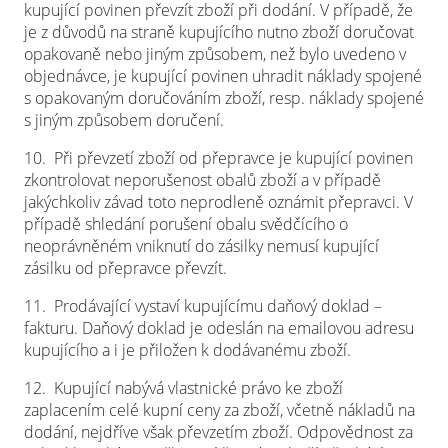
kupující povinen převzít zboží při dodání. V případě, že
je z důvodů na straně kupujícího nutno zboží doručovat
opakovaně nebo jiným způsobem, než bylo uvedeno v
objednávce, je kupující povinen uhradit náklady spojené
s opakovaným doručováním zboží, resp. náklady spojené
s jiným způsobem doručení.
10.
Při převzetí zboží od přepravce je kupující povinen
zkontrolovat neporušenost obalů zboží a v případě
jakýchkoliv závad toto neprodleně oznámit přepravci. V
případě shledání porušení obalu svědčícího o
neoprávněném vniknutí do zásilky nemusí kupující
zásilku od přepravce převzít.
11.
Prodávající vystaví kupujícímu daňový doklad –
fakturu. Daňový doklad je odeslán na emailovou adresu
kupujícího a i je přiložen k dodávanému zboží.
12.
Kupující nabývá vlastnické právo ke zboží
zaplacením celé kupní ceny za zboží, včetně nákladů na
dodání, nejdříve však převzetím zboží. Odpovědnost za