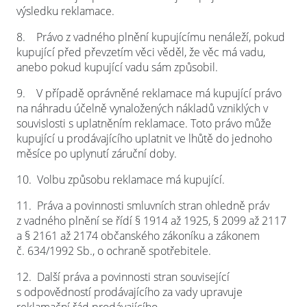
výsledku reklamace.
8.
Právo z vadného plnění kupujícímu nenáleží, pokud
kupující před převzetím věci věděl, že věc má vadu,
anebo pokud kupující vadu sám způsobil.
9.
V případě oprávněné reklamace má kupující právo
na náhradu účelně vynaložených nákladů vzniklých v
souvislosti s uplatněním reklamace. Toto právo může
kupující u prodávajícího uplatnit ve lhůtě do jednoho
měsíce po uplynutí záruční doby.
10.
Volbu způsobu reklamace má kupující.
11.
Práva a povinnosti smluvních stran ohledně práv
z vadného plnění se řídí § 1914 až 1925, § 2099 až 2117
a § 2161 až 2174 občanského zákoníku a zákonem
č. 634/1992 Sb., o ochraně spotřebitele.
12.
Další práva a povinnosti stran související
s odpovědností prodávajícího za vady upravuje