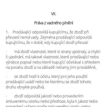
VII.
Práva z vadného plnění
1.
Prodávající odpovídá kupujícímu, že zboží při
převzetí nemá vady. Zejména prodávající odpovídá
kupujícímu, že v době, kdy kupující zboží převzal
:
·
má zboží vlastnosti, které si strany ujednaly, a chybí-
li ujednání, má takové vlastnosti, které prodávající nebo
výrobce popsal nebo které kupující očekával s ohledem
na povahu zboží a na základě reklamy jimi prováděné,
·
se zboží hodí k účelu, který pro jeho použití
prodávající uvádí nebo ke kterému se zboží tohoto
druhu obvykle používá,
·
zboží odpovídá jakostí nebo provedením
smluvenému vzorku nebo předloze, byla-li jakost nebo
provedení určeno podle smluveného vzorku nebo