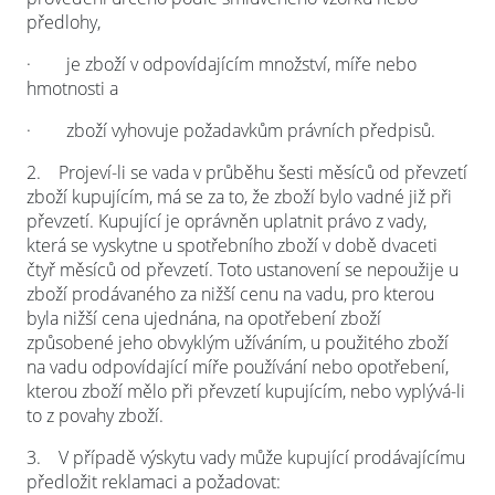
předlohy,
·
je zboží v odpovídajícím množství, míře nebo
hmotnosti a
·
zboží vyhovuje požadavkům právních předpisů.
2.
Projeví-li se vada v průběhu šesti měsíců od převzetí
zboží kupujícím, má se za to, že zboží bylo vadné již při
převzetí. Kupující je oprávněn uplatnit právo z vady,
která se vyskytne u spotřebního zboží v době dvaceti
čtyř měsíců od převzetí. Toto ustanovení se nepoužije u
zboží prodávaného za nižší cenu na vadu, pro kterou
byla nižší cena ujednána, na opotřebení zboží
způsobené jeho obvyklým užíváním, u použitého zboží
na vadu odpovídající míře používání nebo opotřebení,
kterou zboží mělo při převzetí kupujícím, nebo vyplývá-li
to z povahy zboží.
3.
V případě výskytu vady může kupující prodávajícímu
předložit reklamaci a požadovat: