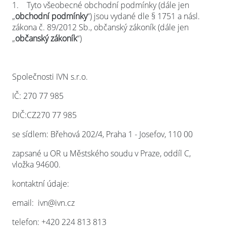
1.
Tyto všeobecné obchodní podmínky (dále jen
„
obchodní podmínky
“) jsou vydané dle § 1751 a násl.
zákona č. 89/2012 Sb., občanský zákoník (dále jen
„
občanský zákoník
“)
Společnosti IVN s.r.o.
IČ: 270 77 985
DIČ:CZ270 77 985
se sídlem: Břehová 202/4, Praha 1 - Josefov, 110 00
zapsané u OR u Městského soudu v Praze, oddíl C,
vložka 94600.
kontaktní údaje:
email: ivn@ivn.cz
telefon: +420 224 813 813