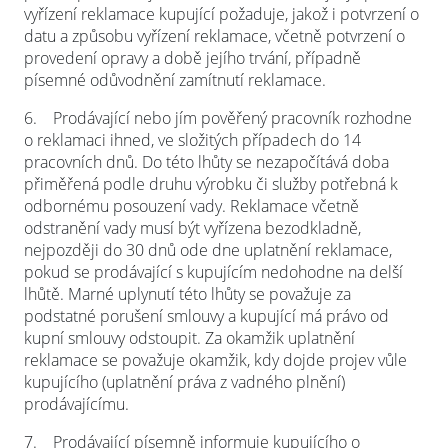
vyřízení reklamace kupující požaduje, jakož i potvrzení o
datu a způsobu vyřízení reklamace, včetně potvrzení o
provedení opravy a době jejího trvání, případně
písemné odůvodnění zamítnutí reklamace.
6.
Prodávající nebo jím pověřený pracovník rozhodne
o reklamaci ihned, ve složitých případech do 14
pracovních dnů. Do této lhůty se nezapočítává doba
přiměřená podle druhu výrobku či služby potřebná k
odbornému posouzení vady. Reklamace včetně
odstranění vady musí být vyřízena bezodkladně,
nejpozději do 30 dnů ode dne uplatnění reklamace,
pokud se prodávající s kupujícím nedohodne na delší
lhůtě. Marné uplynutí této lhůty se považuje za
podstatné porušení smlouvy a kupující má právo od
kupní smlouvy odstoupit. Za okamžik uplatnění
reklamace se považuje okamžik, kdy dojde projev vůle
kupujícího (uplatnění práva z vadného plnění)
prodávajícímu.
7.
Prodávající písemně informuje kupujícího o