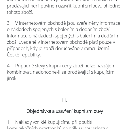
prodávající není povinen uzavřít kupní smlouvu ohledně
tohoto zboží.
3.
V internetovém obchodě jsou zveřejněny informace
o nákladech spojených s balením a dodáním zboží.
Informace o nákladech spojených s balením a dodáním
zboží uvedené v internetovém obchodě platí pouze v
případech, kdy je zboží doručováno v rámci území
České republiky.
4.
Případné slevy s kupní ceny zboží nelze navzájem
kombinovat, nedohodne-li se prodávající s kupujícím
jinak.
III.
Objednávka a uzavření kupní smlouvy
1.
Náklady vzniklé kupujícímu při použití
komunikačních prostředků na dálku v souvislosti s