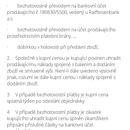
·
bezhotovostně převodem na bankovní účet
prodávajícího č 180830/5500, vedený u Raiffeisenbank
a.s.
·
bezhotovostně převodem na účet prodávajícího
prostřednictvím platební brány….,
·
dobírkou v hotovosti při předávní zboží,
2.
Společně s kupní cenou je kupující povinen uhradit
prodávajícímu náklady spojené s balením a dodáním
zboží ve smluvené výši. Není-li dále uvedeno výslovně
jinak, rozumí se dále kupní cenou i náklady spojené s
dodáním zboží.
3.
V případě bezhotovostní platby je kupní cena
splatná týden po odeslání objednávky.
4.
V případě bezhotovostní platby je závazek
kupujícího uhradit kupní cenu splněn okamžikem
připsání příslušné částky na bankovní účet