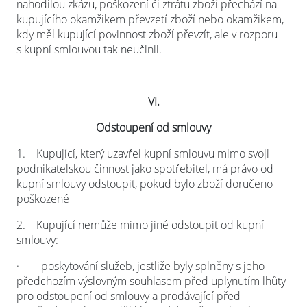
nahodilou zkázu, poškození či ztrátu zboží přechází na
kupujícího okamžikem převzetí zboží nebo okamžikem,
kdy měl kupující povinnost zboží převzít, ale v rozporu
s kupní smlouvou tak neučinil.
VI.
Odstoupení od smlouvy
1.
Kupující, který uzavřel kupní smlouvu mimo svoji
podnikatelskou činnost jako spotřebitel, má právo od
kupní smlouvy odstoupit, pokud bylo zboží doručeno
poškozené
2.
Kupující nemůže mimo jiné odstoupit od kupní
smlouvy:
·
poskytování služeb, jestliže byly splněny s jeho
předchozím výslovným souhlasem před uplynutím lhůty
pro odstoupení od smlouvy a prodávající před