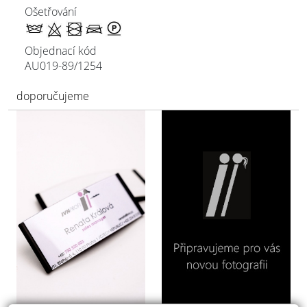
Ošetřování
Objednací kód
AU019-89/
1254
doporučujeme