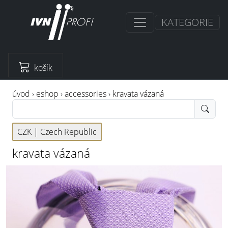
KATEGORIE
košík
úvod
›
eshop
›
accessories
›
kravata vázaná
CZK |
Czech Republic
kravata vázaná