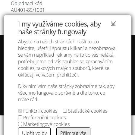
Objednací kód
AU401-89/
1001
I my využíváme cookies, aby
✕
naše stránky fungovaly
Abyste na našich stránkách našli to, co
hledáte, ušetřili spoustu klikání a nezobrazoval
Tabulka velikostí
se vám například reklamy na to co vás neláká,
Doprava a platba
potřebujeme od vás souhlas se zpracováním
Ochrana osobních údajů
Obchodní podmínky
cookies, takových malých souborů, které se
Kontakt
ukládají ve vašem prohlížeči.
Atelier IVN
Díky nim vám naše stránky zobrazíme tak, aby
Na Výhledě 324/1
všechno fungovalo správně a dle toho, co
360 17 Karlovy Vary
máte rádi.
gsm: +420 608 968 535
Funkční cookies
Statistické cookies
Nastavení cookies
Preferenční cookies
Copyright © 2013 - 2026
IVN s.r.o.
&
godense
Marketingové cookies
Uložit volby
Přijmout vše