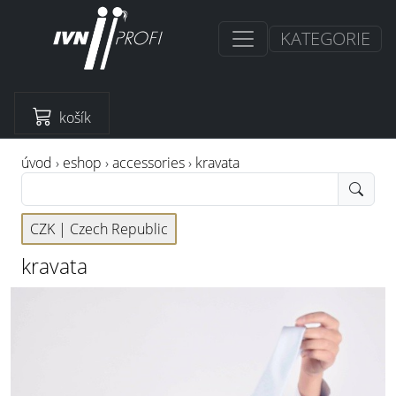
KATEGORIE
košík
úvod
›
eshop
›
accessories
›
kravata
CZK |
Czech Republic
kravata