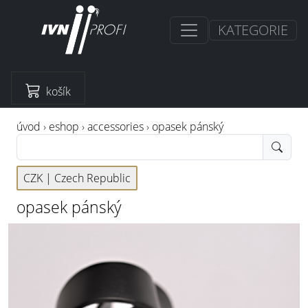
KATEGORIE
košík
úvod
›
eshop
›
accessories
›
opasek pánský
CZK |
Czech Republic
opasek pánský