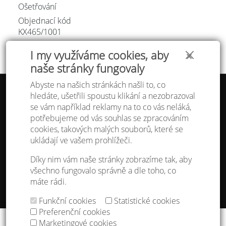
Ošetřování
Objednací kód
KX465/
1001
I my využíváme cookies, aby
✕
naše stránky fungovaly
Abyste na našich stránkách našli to, co
hledáte, ušetřili spoustu klikání a nezobrazoval
Tabulka velikostí
se vám například reklamy na to co vás neláká,
Doprava a platba
potřebujeme od vás souhlas se zpracováním
Ochrana osobních údajů
Obchodní podmínky
cookies, takových malých souborů, které se
Kontakt
ukládají ve vašem prohlížeči.
Atelier IVN
Díky nim vám naše stránky zobrazíme tak, aby
Na Výhledě 324/1
všechno fungovalo správně a dle toho, co
360 17 Karlovy Vary
máte rádi.
gsm: +420 608 968 535
Funkční cookies
Statistické cookies
Nastavení cookies
Preferenční cookies
Copyright © 2013 - 2026
IVN s.r.o.
&
godense
Marketingové cookies