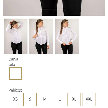
Barva
bílá
Velikost
XS
S
M
L
XL
XXL