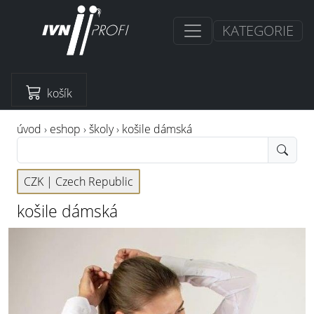
KATEGORIE
košík
úvod
›
eshop
›
školy
›
košile dámská
CZK |
Czech Republic
košile dámská