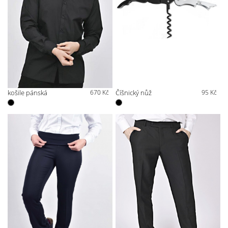
košile pánská
670 Kč
Číšnický nůž
95 Kč