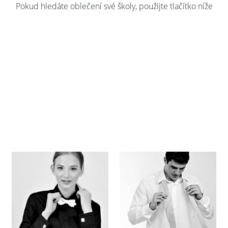
Pokud hledáte oblečení své školy, použijte tlačítko níže
najít
MOJI
ŠKOLU
zde