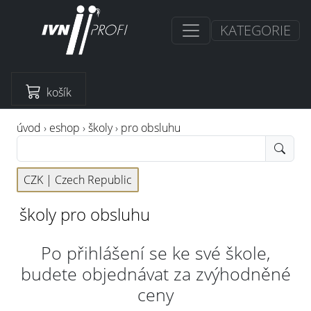
KATEGORIE
košík
úvod
›
eshop
›
školy
›
pro obsluhu
CZK |
Czech Republic
školy pro obsluhu
Po přihlášení se ke své škole,
budete objednávat za zvýhodněné
ceny