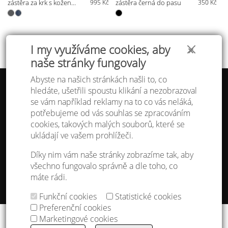
zástěra za krk s koženými pásky
995 Kč
zástěra černá do pasu
350 Kč
I my využíváme cookies, aby
✕
naše stránky fungovaly
Abyste na našich stránkách našli to, co
hledáte, ušetřili spoustu klikání a nezobrazoval
Tabulka velikostí
se vám například reklamy na to co vás neláká,
Doprava a platba
potřebujeme od vás souhlas se zpracováním
Ochrana osobních údajů
Obchodní podmínky
cookies, takových malých souborů, které se
Kontakt
ukládají ve vašem prohlížeči.
Atelier IVN
Díky nim vám naše stránky zobrazíme tak, aby
Na Výhledě 324/1
všechno fungovalo správně a dle toho, co
360 17 Karlovy Vary
máte rádi.
gsm: +420 608 968 535
Funkční cookies
Statistické cookies
Nastavení cookies
Preferenční cookies
Copyright © 2013 - 2026
IVN s.r.o.
&
godense
Marketingové cookies