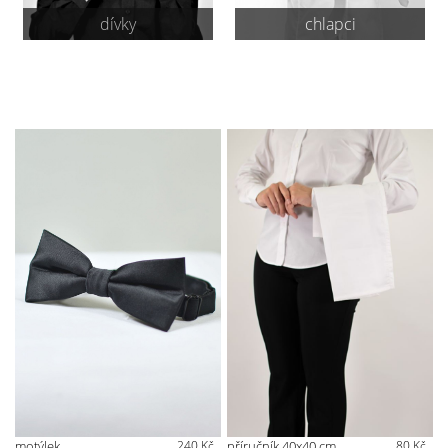
dívky
chlapci
motýlek
240 Kč
příručník 40x40 cm
80 Kč