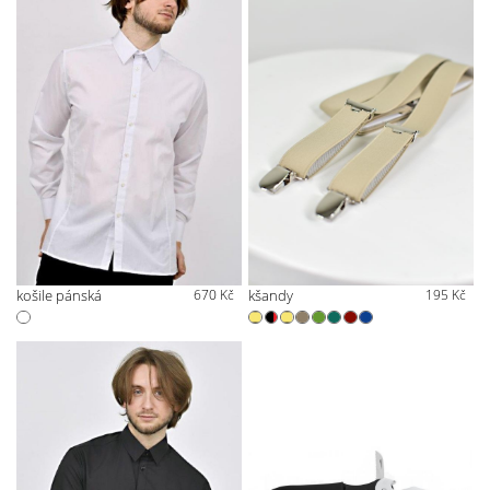
košile pánská
670 Kč
kšandy
195 Kč