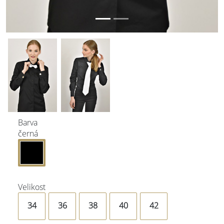
Barva
černá
Velikost
34
36
38
40
42