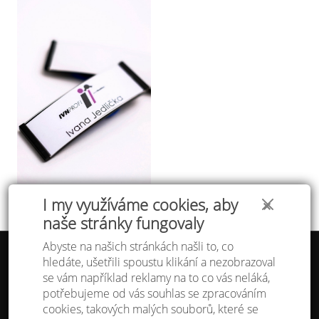
I my využíváme cookies, aby
✕
naše stránky fungovaly
Abyste na našich stránkách našli to, co
hledáte, ušetřili spoustu klikání a nezobrazoval
Tabulka velikostí
se vám například reklamy na to co vás neláká,
Doprava a platba
potřebujeme od vás souhlas se zpracováním
Ochrana osobních údajů
Obchodní podmínky
cookies, takových malých souborů, které se