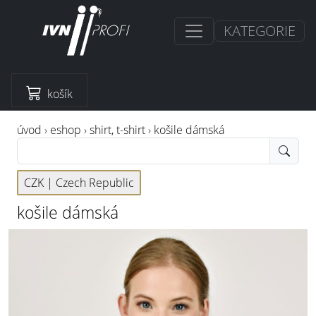
KATEGORIE
košík
úvod
›
eshop
›
shirt, t-shirt
›
košile dámská
CZK |
Czech Republic
košile dámská