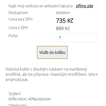
Najít moji velikost ve velikostní tabulce -
přímo zde
Dostupnost
skladem
Cena bez DPH
735
Kč
Cena s DPH
889
Kč
Počet
Klasická košile s dlouhým rukávem na manžetový
knoflíček, ale lze připnout i klasickým knoflíčkem. lehce
projmutý pas.
Složení
60%cotton, 40%polyester
Ošetřování