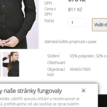
DPH
Cena s
811
Kč
DPH
Počet
dámská košile projmutá v pase
Složení
65% polyester, 32% c
Ošetřování
Objednací
KX465/
1005
kód
y naše stránky fungovaly
✕
edáte, ušetřili spoustu klikání a nezobrazoval se
 velikostí
Atelier IVN
áká, potřebujeme od vás souhlas se zpracováním
a a platba
Na Výhledě 324/1