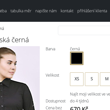
atba
tabulka měr
napište nám
kontakt
přihlášení klienta
rná
ská černá
Barva
černá
Velikost
XS
S
M
Najít moji velikost ve v
Dostupnost
do 4 týdnů
Next
Cena bez
670
Kč