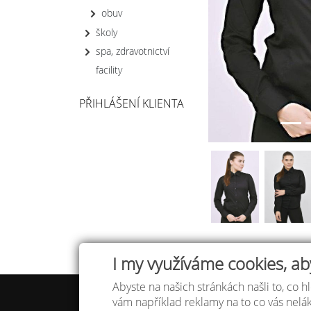
obuv
školy
spa, zdravotnictví
facility
PŘIHLÁŠENÍ KLIENTA
I my využíváme cookies, ab
Abyste na našich stránkách našli to, co hl
Tabulka
vám například reklamy na to co vás nel
Doprav