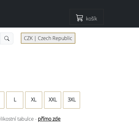
košík
CZK |
Czech Republic
L
XL
XXL
3XL
elikostní tabulce -
přímo zde