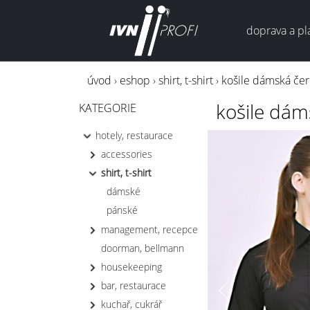
doprava a pl
úvod
›
eshop
›
shirt, t-shirt
›
košile dámská če
košile dám
KATEGORIE
hotely, restaurace
accessories
shirt, t-shirt
dámské
pánské
management, recepce
doorman, bellmann
housekeeping
bar, restaurace
Previous
kuchař, cukrář