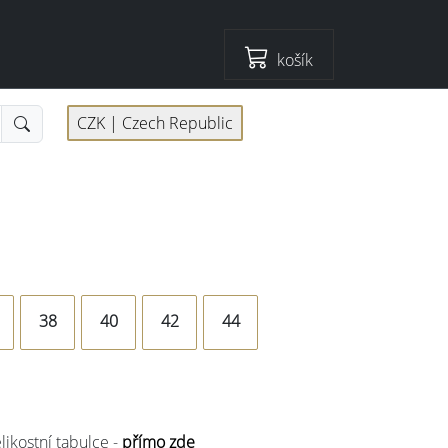
košík
CZK |
Czech Republic
38
40
42
44
elikostní tabulce -
přímo zde