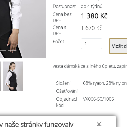
Dostupnost
do 4 týdnů
Cena bez
1 380
Kč
DPH
Cena s
1 670
Kč
DPH
Počet
vesta dámská ze silného úpletu, zapín
Složení
68% ryaon, 28% nylon
Ošetřování
Objednací
VX066-50/
1005
kód
y naše stránky fungovaly
✕