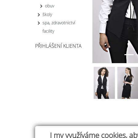
obuv
školy
spa, zdravotnictví
facility
PŘIHLÁŠENÍ KLIENTA
I my využíváme cookies, ab