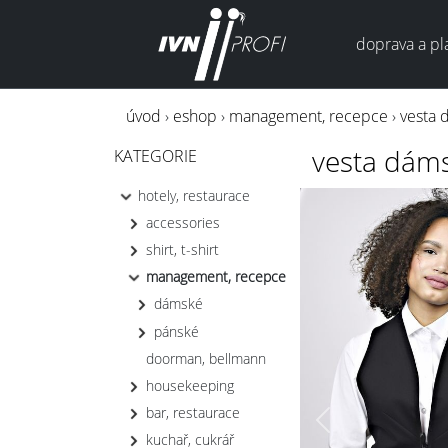
doprava a pl
úvod
›
eshop
›
management, recepce
›
vesta 
vesta dáms
KATEGORIE
hotely, restaurace
accessories
shirt, t-shirt
management, recepce
dámské
pánské
doorman, bellmann
housekeeping
bar, restaurace
Previous
kuchař, cukrář