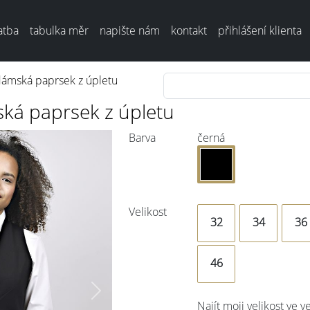
atba
tabulka měr
napište nám
kontakt
přihlášení klienta
dámská paprsek z úpletu
ká paprsek z úpletu
Barva
černá
Velikost
32
34
36
46
Next
Najít moji velikost ve v