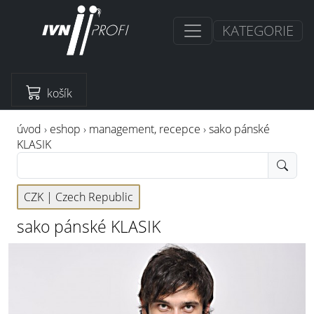
KATEGORIE
košík
úvod
›
eshop
›
management, recepce
›
sako pánské
KLASIK
CZK |
Czech Republic
sako pánské KLASIK