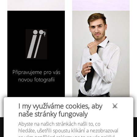
I my využíváme cookies, aby
✕
naše stránky fungovaly
Abyste na našich stránkách našli to, co
hledáte, ušetřili spoustu klikání a nezobrazoval
Tabulka velikostí