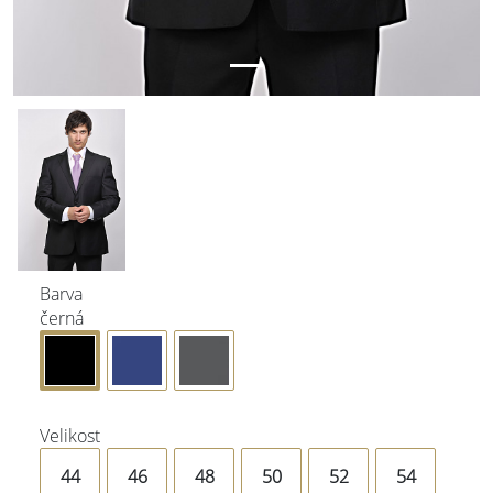
Barva
černá
Velikost
44
46
48
50
52
54