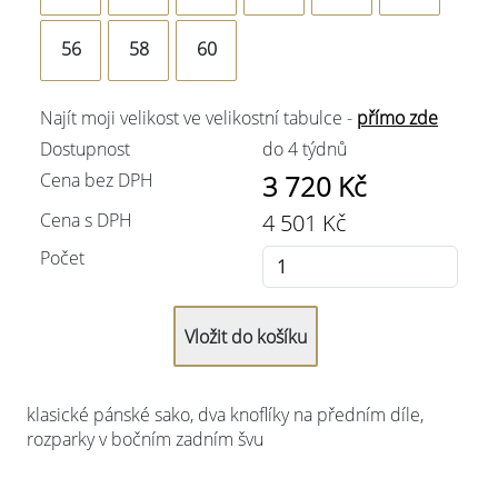
56
58
60
Najít moji velikost ve velikostní tabulce -
přímo zde
Dostupnost
do 4 týdnů
Cena bez DPH
3 720
Kč
Cena s DPH
4 501
Kč
Počet
klasické pánské sako, dva knoflíky na předním díle,
rozparky v bočním zadním švu