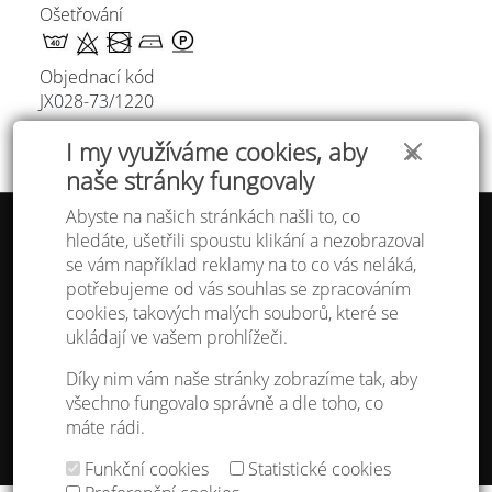
Ošetřování
Objednací kód
JX028-73/
1220
I my využíváme cookies, aby
✕
naše stránky fungovaly
Abyste na našich stránkách našli to, co
hledáte, ušetřili spoustu klikání a nezobrazoval
Tabulka velikostí
se vám například reklamy na to co vás neláká,
Doprava a platba
potřebujeme od vás souhlas se zpracováním
Ochrana osobních údajů
Obchodní podmínky
cookies, takových malých souborů, které se
Kontakt
ukládají ve vašem prohlížeči.
Atelier IVN
Díky nim vám naše stránky zobrazíme tak, aby
Na Výhledě 324/1
všechno fungovalo správně a dle toho, co
360 17 Karlovy Vary
máte rádi.
gsm: +420 608 968 535
Funkční cookies
Statistické cookies
Nastavení cookies