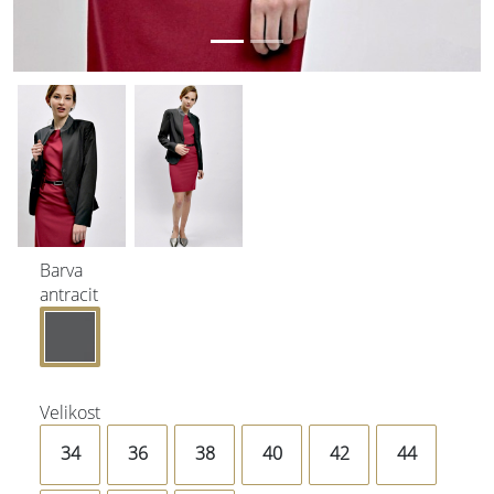
Barva
antracit
Velikost
34
36
38
40
42
44