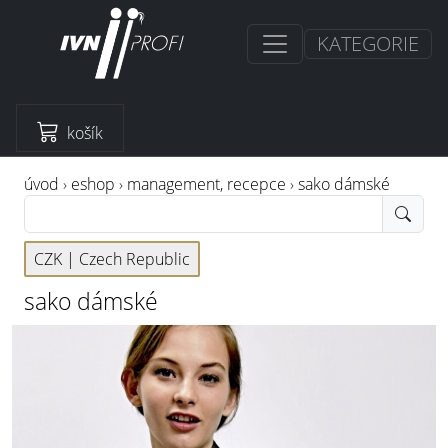
KATEGORIE
košík
úvod
›
eshop
›
management, recepce
›
sako dámské
CZK |
Czech Republic
sako dámské