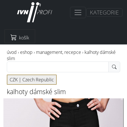
KATEGORIE
košík
úvod
›
eshop
›
management, recepce
›
kalhoty dámské
slim
CZK |
Czech Republic
kalhoty dámské slim