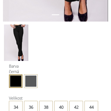
Barva
černá
Velikost
34
36
38
40
42
44