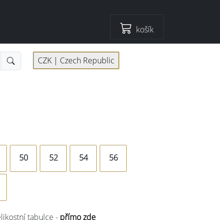
košík
CZK |
Czech Republic
50
52
54
56
elikostní tabulce -
přímo zde