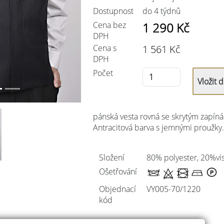
Dostupnost
do 4 týdnů
Cena bez
1 290
Kč
DPH
Cena s
1 561
Kč
DPH
Počet
pánská vesta rovná se skrytým zapín
Antracitová barva s jemnými proužky.
Složení
80% polyester, 20%vi
Ošetřování
Objednací
VY005-70/
1220
kód