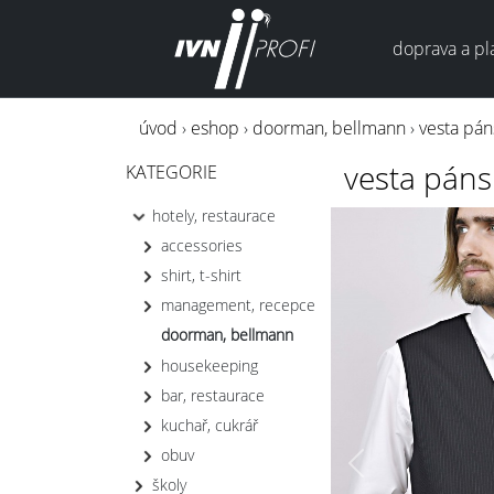
doprava a pl
úvod
›
eshop
›
doorman, bellmann
›
vesta pán
vesta páns
KATEGORIE
hotely, restaurace
accessories
shirt, t-shirt
management, recepce
doorman, bellmann
housekeeping
bar, restaurace
kuchař, cukrář
obuv
Previous
školy