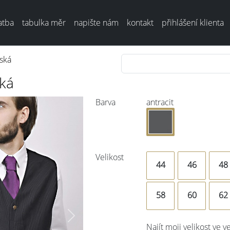
atba
tabulka měr
napište nám
kontakt
přihlášení klienta
ská
ká
Barva
antracit
Velikost
44
46
48
58
60
62
Next
Najít moji velikost ve v