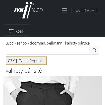
KATEGORIE
košík
úvod
›
eshop
›
doorman, bellmann
›
kalhoty pánské
CZK |
Czech Republic
kalhoty pánské