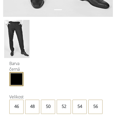
Barva
černá
Velikost
46
48
50
52
54
56