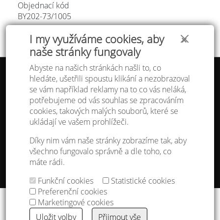
Objednací kód
BY202-73/
1005
I my využíváme cookies, aby
✕
naše stránky fungovaly
Abyste na našich stránkách našli to, co
hledáte, ušetřili spoustu klikání a nezobrazoval
Tabulka velikostí
se vám například reklamy na to co vás neláká,
Doprava a platba
potřebujeme od vás souhlas se zpracováním
Ochrana osobních údajů
Obchodní podmínky
cookies, takových malých souborů, které se
Kontakt
ukládají ve vašem prohlížeči.
Atelier IVN
Díky nim vám naše stránky zobrazíme tak, aby
Na Výhledě 324/1
všechno fungovalo správně a dle toho, co
360 17 Karlovy Vary
máte rádi.
gsm: +420 608 968 535
Funkční cookies
Statistické cookies
Nastavení cookies
Preferenční cookies
Copyright © 2013 - 2026
IVN s.r.o.
&
godense
Marketingové cookies
Uložit volby
Přijmout vše