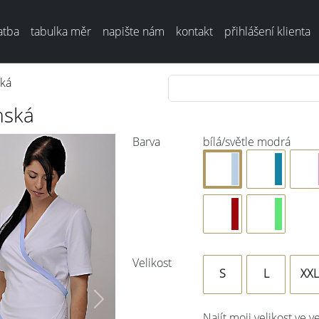
atba
tabulka měr
napište nám
kontakt
přihlášení klienta
ská
mská
Barva
bílá/světle modrá
Velikost
S
L
XXL
Next
Najít moji velikost ve v