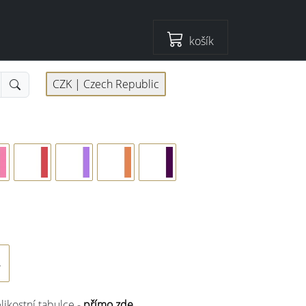
košík
CZK |
Czech Republic
elikostní tabulce -
přímo zde