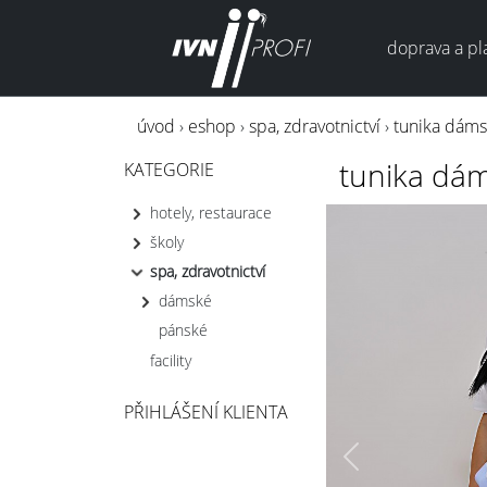
doprava a pl
úvod
›
eshop
›
spa, zdravotnictví
›
tunika dám
tunika dá
KATEGORIE
hotely, restaurace
školy
spa, zdravotnictví
dámské
pánské
facility
PŘIHLÁŠENÍ KLIENTA
Previous