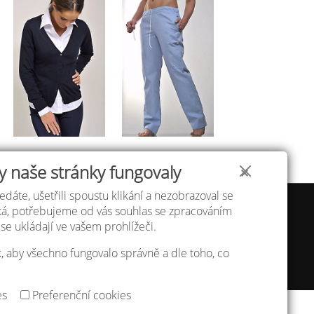
y naše stránky fungovaly
✕
edáte, ušetřili spoustu klikání a nezobrazoval se
 velikostí
Atelier IVN
áká, potřebujeme od vás souhlas se zpracováním
a a platba
Na Výhledě 324/1
se ukládají ve vašem prohlížeči.
a osobních údajů
360 17 Karlovy Vary
ní podmínky
, aby všechno fungovalo správně a dle toho, co
t
gsm: +420 608 968 535
Nastavení cookies
es
Preferenční cookies
Copyright © 2013 - 2026
IVN s.r.o.
&
godense