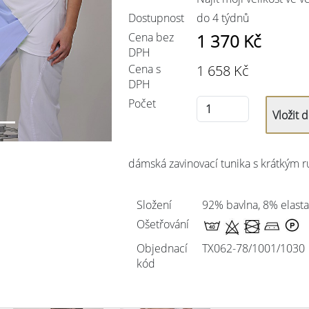
Dostupnost
do 4 týdnů
Cena bez
1 370
Kč
DPH
Cena s
1 658
Kč
DPH
Počet
dámská zavinovací tunika s krátkým 
Složení
92% bavlna, 8% elast
Ošetřování
Objednací
TX062-78/
1001/1030
kód