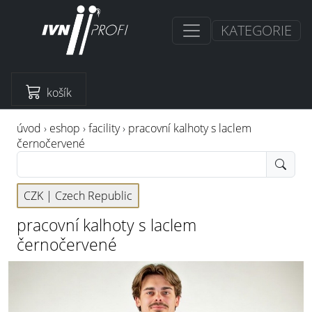
KATEGORIE
košík
úvod
›
eshop
›
facility
›
pracovní kalhoty s laclem
černočervené
CZK |
Czech Republic
pracovní kalhoty s laclem
černočervené