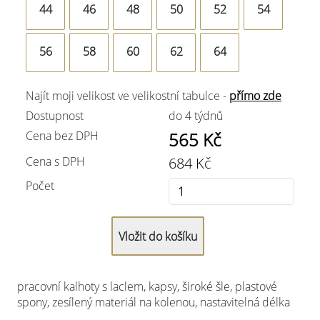
44
46
48
50
52
54
56
58
60
62
64
Najít moji velikost ve velikostní tabulce -
přímo zde
Dostupnost
do 4 týdnů
Cena bez DPH
565
Kč
Cena s DPH
684
Kč
Počet
pracovní kalhoty s laclem, kapsy, široké šle, plastové
spony, zesílený materiál na kolenou, nastavitelná délka