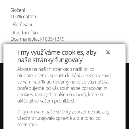
Složení
100% cotton
Ošetřování
Objednací kód
Qca-maneolacl/
1005/1319
I my využíváme cookies, aby
✕
naše stránky fungovaly
Abyste na našich stránkách našli to, co
hledáte, ušetřili spoustu klikání a nezobrazoval
Tabulka velikostí
se vám například reklamy na to co vás neláká,
Doprava a platba
potřebujeme od vás souhlas se zpracováním
Ochrana osobních údajů
Obchodní podmínky
cookies, takových malých souborů, které se
Kontakt
ukládají ve vašem prohlížeči.
Atelier IVN
Díky nim vám naše stránky zobrazíme tak, aby
Na Výhledě 324/1
všechno fungovalo správně a dle toho, co
360 17 Karlovy Vary
máte rádi.