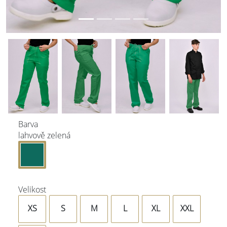
Barva
lahvově zelená
Velikost
XS
S
M
L
XL
XXL