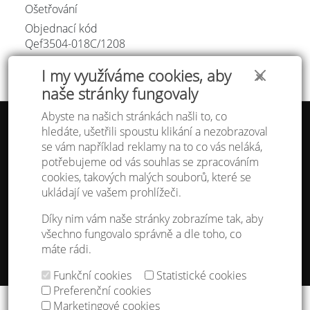
Ošetřování
Objednací kód
Qef3504-018C/
1208
I my využíváme cookies, aby
✕
naše stránky fungovaly
Abyste na našich stránkách našli to, co
hledáte, ušetřili spoustu klikání a nezobrazoval
Tabulka velikostí
se vám například reklamy na to co vás neláká,
Doprava a platba
potřebujeme od vás souhlas se zpracováním
Ochrana osobních údajů
Obchodní podmínky
cookies, takových malých souborů, které se
Kontakt
ukládají ve vašem prohlížeči.
Atelier IVN
Díky nim vám naše stránky zobrazíme tak, aby
Na Výhledě 324/1
všechno fungovalo správně a dle toho, co
360 17 Karlovy Vary
máte rádi.
gsm: +420 608 968 535
Funkční cookies
Statistické cookies
Nastavení cookies
Preferenční cookies
Copyright © 2013 - 2026
IVN s.r.o.
&
godense
Marketingové cookies