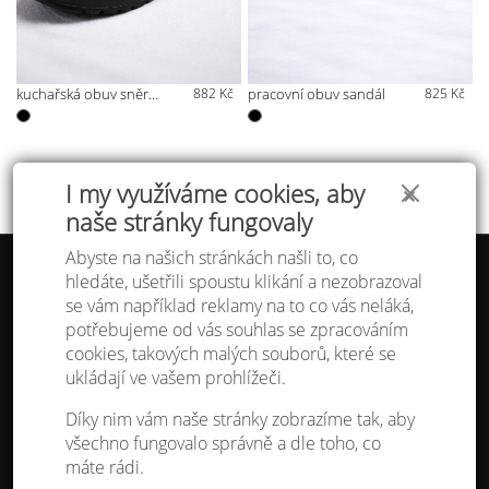
kuchařská obuv sněrovací
882 Kč
pracovní obuv sandál
825 Kč
I my využíváme cookies, aby
✕
naše stránky fungovaly
Abyste na našich stránkách našli to, co
hledáte, ušetřili spoustu klikání a nezobrazoval
Tabulka velikostí
se vám například reklamy na to co vás neláká,
Doprava a platba
potřebujeme od vás souhlas se zpracováním
Ochrana osobních údajů
Obchodní podmínky
cookies, takových malých souborů, které se
Kontakt
ukládají ve vašem prohlížeči.
Atelier IVN
Díky nim vám naše stránky zobrazíme tak, aby
Na Výhledě 324/1
všechno fungovalo správně a dle toho, co
360 17 Karlovy Vary
máte rádi.