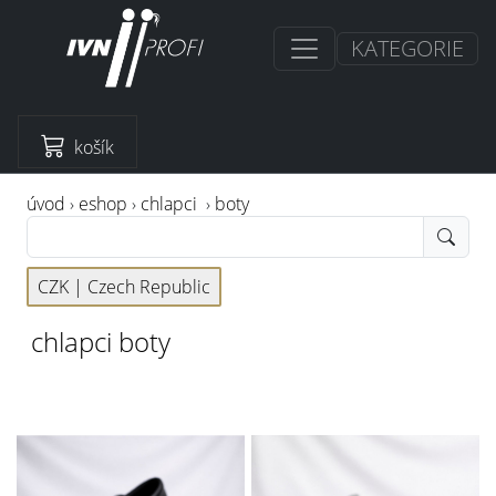
KATEGORIE
košík
úvod
›
eshop
›
chlapci
›
boty
CZK |
Czech Republic
chlapci boty