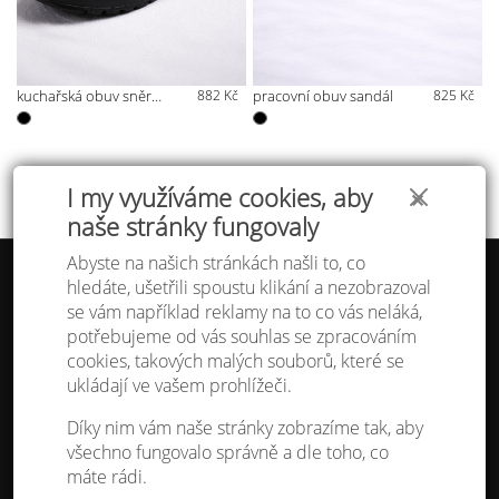
kuchařská obuv sněrovací
882 Kč
pracovní obuv sandál
825 Kč
I my využíváme cookies, aby
✕
naše stránky fungovaly
Abyste na našich stránkách našli to, co
hledáte, ušetřili spoustu klikání a nezobrazoval
Tabulka velikostí
se vám například reklamy na to co vás neláká,
Doprava a platba
potřebujeme od vás souhlas se zpracováním
Ochrana osobních údajů
Obchodní podmínky
cookies, takových malých souborů, které se
Kontakt
ukládají ve vašem prohlížeči.
Atelier IVN
Díky nim vám naše stránky zobrazíme tak, aby
Na Výhledě 324/1
všechno fungovalo správně a dle toho, co
360 17 Karlovy Vary
máte rádi.