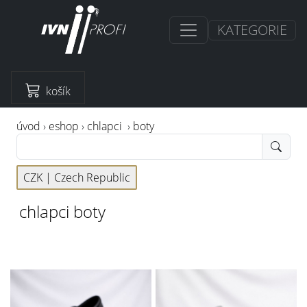
KATEGORIE
košík
úvod
›
eshop
›
chlapci
›
boty
CZK |
Czech Republic
chlapci boty