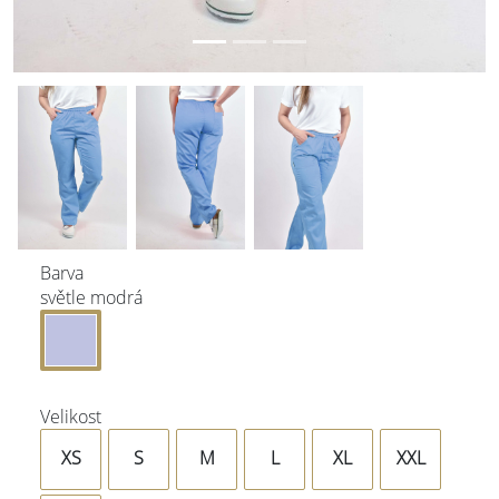
Barva
světle modrá
Velikost
XS
S
M
L
XL
XXL