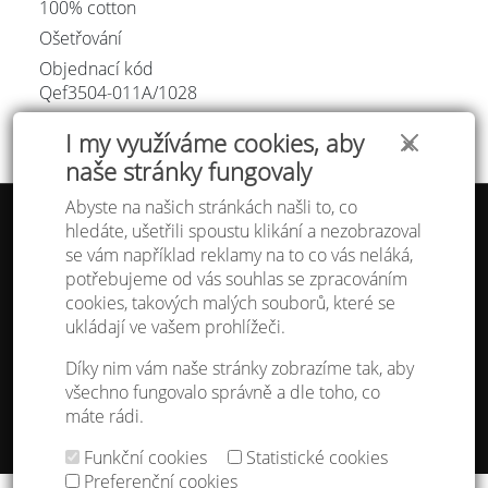
100% cotton
Ošetřování
Objednací kód
Qef3504-011A/
1028
I my využíváme cookies, aby
✕
naše stránky fungovaly
Abyste na našich stránkách našli to, co
hledáte, ušetřili spoustu klikání a nezobrazoval
Tabulka velikostí
se vám například reklamy na to co vás neláká,
Doprava a platba
potřebujeme od vás souhlas se zpracováním
Ochrana osobních údajů
Obchodní podmínky
cookies, takových malých souborů, které se
Kontakt
ukládají ve vašem prohlížeči.
Atelier IVN
Díky nim vám naše stránky zobrazíme tak, aby
Na Výhledě 324/1
všechno fungovalo správně a dle toho, co
360 17 Karlovy Vary
máte rádi.
gsm: +420 608 968 535
Funkční cookies
Statistické cookies
Nastavení cookies
Preferenční cookies