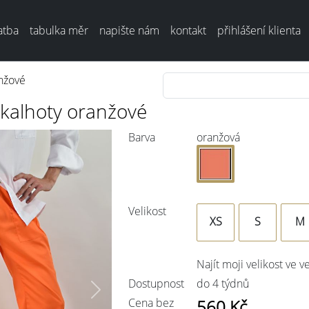
atba
tabulka měr
napište nám
kontakt
přihlášení klienta
nžové
kalhoty oranžové
Barva
oranžová
Velikost
XS
S
M
Najít moji velikost ve v
Dostupnost
do 4 týdnů
Next
Cena bez
560
Kč