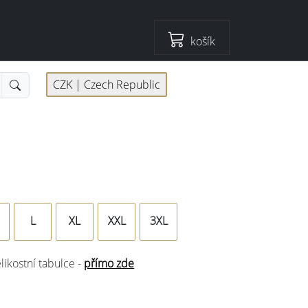
košík
CZK |
Czech Republic
L
XL
XXL
3XL
elikostní tabulce -
přímo zde