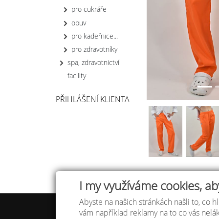
pro cukráře
obuv
pro kadeřnice...
pro zdravotníky
spa, zdravotnictví
facility
PŘIHLÁŠENÍ KLIENTA
I my využíváme cookies, ab
Abyste na našich stránkách našli to, co hl
Tabulka
vám například reklamy na to co vás nel
Doprav