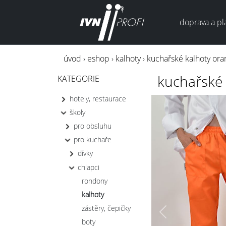
doprava a pl
úvod
›
eshop
›
kalhoty
›
kuchařské kalhoty ora
kuchařské 
KATEGORIE
hotely, restaurace
školy
pro obsluhu
pro kuchaře
dívky
chlapci
rondony
kalhoty
zástěry, čepičky
Previous
boty