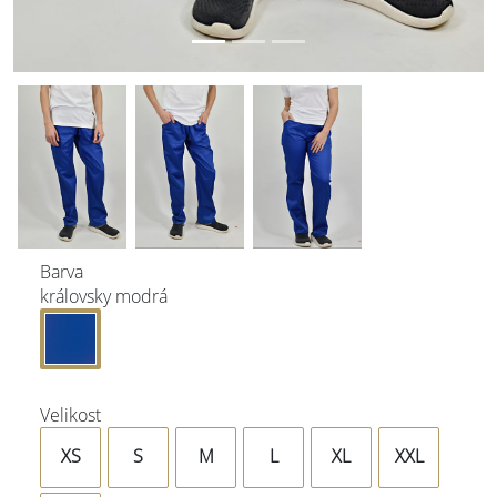
Barva
královsky modrá
Velikost
XS
S
M
L
XL
XXL