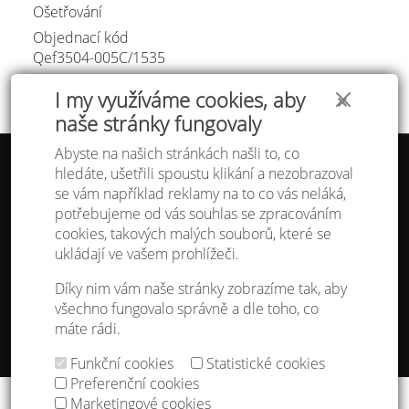
Ošetřování
Objednací kód
Qef3504-005C/
1535
I my využíváme cookies, aby
✕
naše stránky fungovaly
Abyste na našich stránkách našli to, co
hledáte, ušetřili spoustu klikání a nezobrazoval
Tabulka velikostí
se vám například reklamy na to co vás neláká,
Doprava a platba
potřebujeme od vás souhlas se zpracováním
Ochrana osobních údajů
Obchodní podmínky
cookies, takových malých souborů, které se
Kontakt
ukládají ve vašem prohlížeči.
Atelier IVN
Díky nim vám naše stránky zobrazíme tak, aby
Na Výhledě 324/1
všechno fungovalo správně a dle toho, co
360 17 Karlovy Vary
máte rádi.
gsm: +420 608 968 535
Funkční cookies
Statistické cookies
Nastavení cookies
Preferenční cookies
Copyright © 2013 - 2026
IVN s.r.o.
&
godense
Marketingové cookies