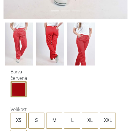
Barva
červená
Velikost
XS
S
M
L
XL
XXL