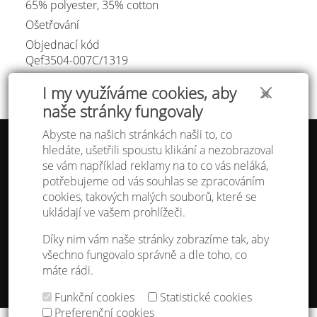
65% polyester, 35% cotton
Ošetřování
Objednací kód
Qef3504-007C/
1319
I my využíváme cookies, aby
✕
naše stránky fungovaly
Abyste na našich stránkách našli to, co
hledáte, ušetřili spoustu klikání a nezobrazoval
Tabulka velikostí
se vám například reklamy na to co vás neláká,
Doprava a platba
potřebujeme od vás souhlas se zpracováním
Ochrana osobních údajů
Obchodní podmínky
cookies, takových malých souborů, které se
Kontakt
ukládají ve vašem prohlížeči.
Atelier IVN
Díky nim vám naše stránky zobrazíme tak, aby
Na Výhledě 324/1
všechno fungovalo správně a dle toho, co
360 17 Karlovy Vary
máte rádi.
gsm: +420 608 968 535
Funkční cookies
Statistické cookies
Nastavení cookies
Preferenční cookies