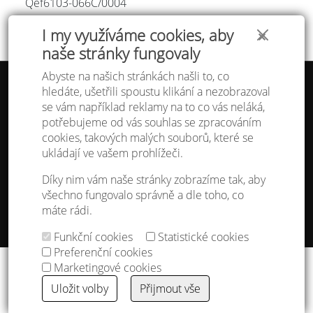
Qef6103-066C/
0004
I my využíváme cookies, aby
✕
naše stránky fungovaly
Abyste na našich stránkách našli to, co
hledáte, ušetřili spoustu klikání a nezobrazoval
Tabulka velikostí
se vám například reklamy na to co vás neláká,
Doprava a platba
potřebujeme od vás souhlas se zpracováním
Ochrana osobních údajů
Obchodní podmínky
cookies, takových malých souborů, které se
Kontakt
ukládají ve vašem prohlížeči.
Atelier IVN
Díky nim vám naše stránky zobrazíme tak, aby
Na Výhledě 324/1
všechno fungovalo správně a dle toho, co
360 17 Karlovy Vary
máte rádi.
gsm: +420 608 968 535
Funkční cookies
Statistické cookies
Nastavení cookies
Preferenční cookies
Copyright © 2013 - 2026
IVN s.r.o.
&
godense
Marketingové cookies
Uložit volby
Přijmout vše