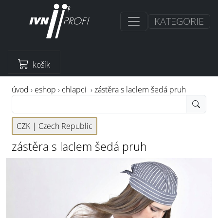
KATEGORIE
košík
úvod
›
eshop
›
chlapci
›
zástěra s laclem šedá pruh
CZK |
Czech Republic
zástěra s laclem šedá pruh