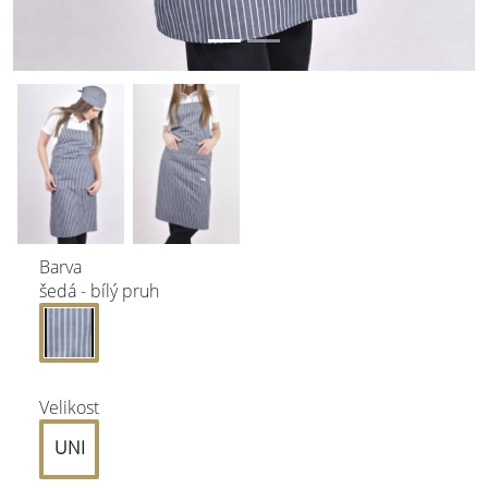
Barva
šedá - bílý pruh
Velikost
UNI