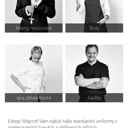
hotely, restaurace
školy
spa, zdravotnictví
facility
Eshop IVNprofi Vám nabízí naše standardní uniformy v
preferovaných barvách a oblíbených střizích.