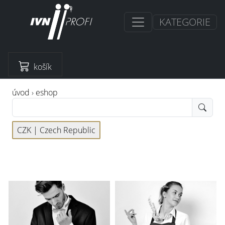
KATEGORIE
košík
úvod
›
eshop
CZK |
Czech Republic