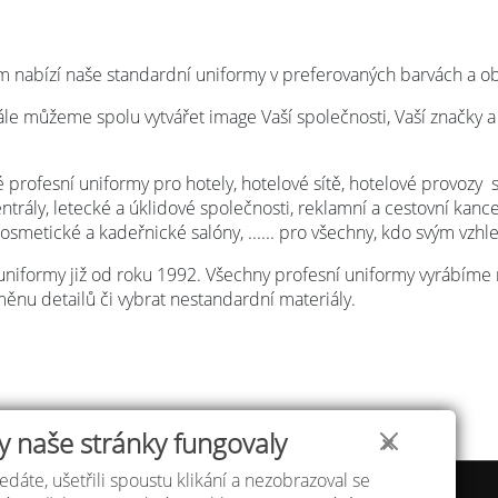
 nabízí naše standardní uniformy v preferovaných barvách a obl
dále můžeme spolu vytvářet image Vaší společnosti, Vaší značky a
profesní uniformy pro hotely, hotelové sítě, hotelové provozy spa
entrály, letecké a úklidové společnosti, reklamní a cestovní kanc
kosmetické a kadeřnické salóny, ...... pro všechny, kdo svým vzh
uniformy již od roku 1992. Všechny profesní uniformy vyrábím
změnu detailů či vybrat nestandardní materiály.
y naše stránky fungovaly
✕
edáte, ušetřili spoustu klikání a nezobrazoval se
 velikostí
Atelier IVN