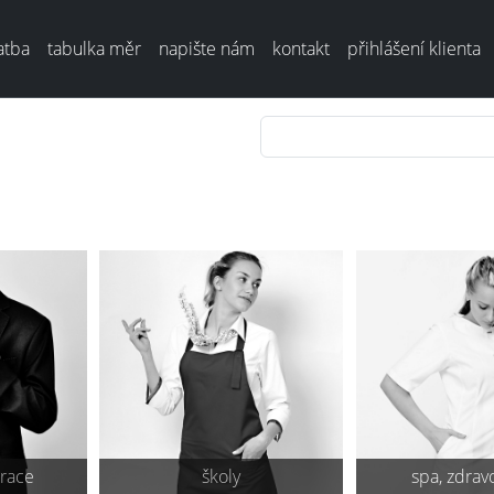
atba
tabulka měr
napište nám
kontakt
přihlášení klienta
urace
školy
spa, zdravo