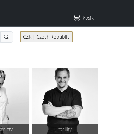
košík
CZK |
Czech Republic
tnictví
facility