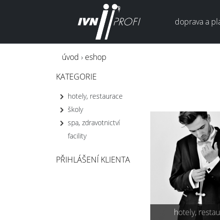
doprava a pl
úvod
›
eshop
KATEGORIE
hotely, restaurace
školy
spa, zdravotnictví
facility
PŘIHLÁŠENÍ KLIENTA
hotely, resta