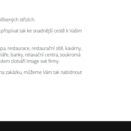
íbených střizích.
 přispívat tak ke snadnější cestě k Vašim
, restaurace, restaurační sítě, kavárny,
eláře, banky, relaxační centra, soukromá
ledem dotváří image své firmy.
e na zakázku, můžeme Vám tak nabídnout