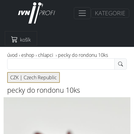
KATEGORIE
košík
úvod
›
eshop
›
chlapci
›
pecky do rondonu 10ks
CZK |
Czech Republic
pecky do rondonu 10ks