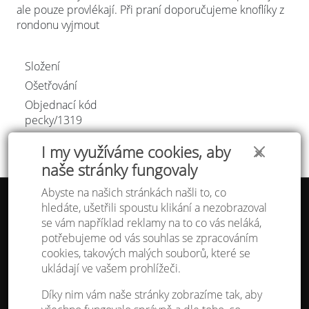
ale pouze provlékají. Při praní doporučujeme knoflíky z
rondonu vyjmout
Složení
Ošetřování
Objednací kód
pecky/
1319
I my využíváme cookies, aby
✕
naše stránky fungovaly
Abyste na našich stránkách našli to, co
hledáte, ušetřili spoustu klikání a nezobrazoval
Tabulka velikostí
se vám například reklamy na to co vás neláká,
Doprava a platba
potřebujeme od vás souhlas se zpracováním
Ochrana osobních údajů
Obchodní podmínky
cookies, takových malých souborů, které se
Kontakt
ukládají ve vašem prohlížeči.
Atelier IVN
Díky nim vám naše stránky zobrazíme tak, aby
Na Výhledě 324/1