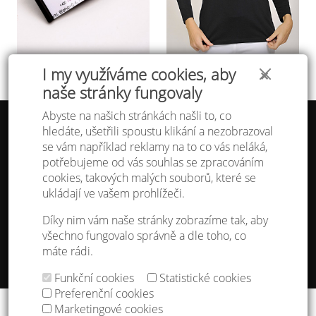
I my využíváme cookies, aby
✕
naše stránky fungovaly
Abyste na našich stránkách našli to, co
hledáte, ušetřili spoustu klikání a nezobrazoval
Tabulka velikostí
se vám například reklamy na to co vás neláká,
Doprava a platba
potřebujeme od vás souhlas se zpracováním
Ochrana osobních údajů
Obchodní podmínky
cookies, takových malých souborů, které se
Kontakt
ukládají ve vašem prohlížeči.
Atelier IVN
Díky nim vám naše stránky zobrazíme tak, aby
Na Výhledě 324/1
všechno fungovalo správně a dle toho, co
360 17 Karlovy Vary
máte rádi.
gsm: +420 608 968 535
Funkční cookies
Statistické cookies
Nastavení cookies
Preferenční cookies
Copyright © 2013 - 2026
IVN s.r.o.
&
godense
Marketingové cookies