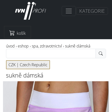
KATEGORIE
košík
úvod
›
eshop
›
spa, zdravotnictví
›
sukně dámská
CZK |
Czech Republic
sukně dámská