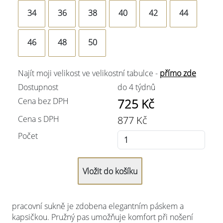
34
36
38
40
42
44
46
48
50
Najít moji velikost ve velikostní tabulce -
přímo zde
Dostupnost
do 4 týdnů
Cena bez DPH
725
Kč
Cena s DPH
877
Kč
Počet
pracovní sukně je zdobena elegantním páskem a
kapsičkou. Pružný pas umožňuje komfort při nošení