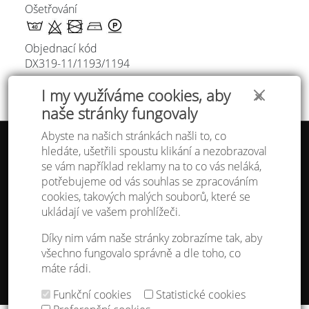
Ošetřování
Objednací kód
DX319-11/
1193/1194
I my využíváme cookies, aby
✕
naše stránky fungovaly
Abyste na našich stránkách našli to, co
hledáte, ušetřili spoustu klikání a nezobrazoval
Tabulka velikostí
se vám například reklamy na to co vás neláká,
Doprava a platba
potřebujeme od vás souhlas se zpracováním
Ochrana osobních údajů
Obchodní podmínky
cookies, takových malých souborů, které se
Kontakt
ukládají ve vašem prohlížeči.
Atelier IVN
Díky nim vám naše stránky zobrazíme tak, aby
Na Výhledě 324/1
všechno fungovalo správně a dle toho, co
360 17 Karlovy Vary
máte rádi.
gsm: +420 608 968 535
Funkční cookies
Statistické cookies
Nastavení cookies