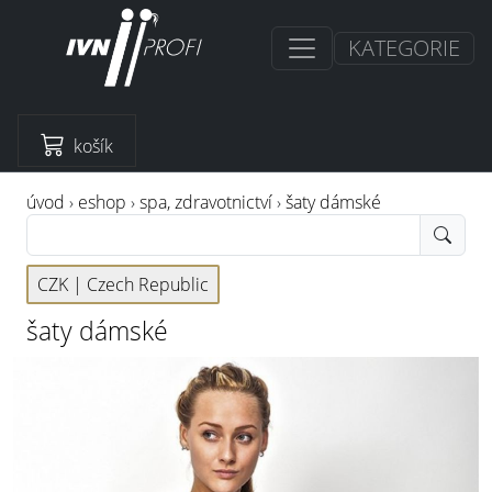
KATEGORIE
košík
úvod
›
eshop
›
spa, zdravotnictví
›
šaty dámské
CZK |
Czech Republic
šaty dámské