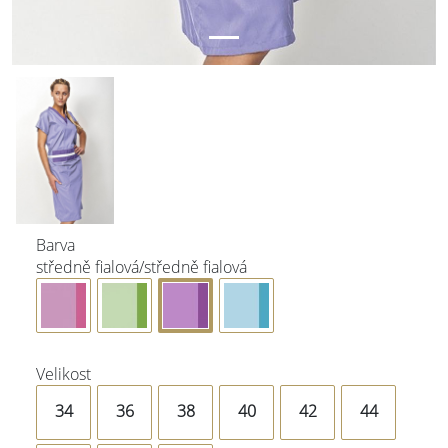
Barva
středně fialová/středně fialová
Velikost
34
36
38
40
42
44