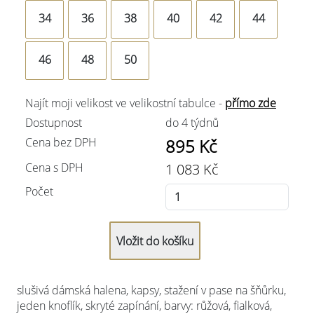
34
36
38
40
42
44
46
48
50
Najít moji velikost ve velikostní tabulce -
přímo zde
Dostupnost
do 4 týdnů
Cena bez DPH
895
Kč
Cena s DPH
1 083
Kč
Počet
slušivá dámská halena, kapsy, stažení v pase na šňůrku,
jeden knoflík, skryté zapínání, barvy: růžová, fialková,