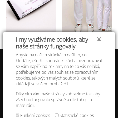
I my využíváme cookies, aby
✕
naše stránky fungovaly
Abyste na našich stránkách našli to, co
hledáte, ušetřili spoustu klikání a nezobrazoval
Tabulka velikostí
se vám například reklamy na to co vás neláká,
Doprava a platba
potřebujeme od vás souhlas se zpracováním
Ochrana osobních údajů
Obchodní podmínky
cookies, takových malých souborů, které se
Kontakt
ukládají ve vašem prohlížeči.
Atelier IVN
Díky nim vám naše stránky zobrazíme tak, aby
Na Výhledě 324/1
všechno fungovalo správně a dle toho, co
360 17 Karlovy Vary
máte rádi.
gsm: +420 608 968 535
Funkční cookies
Statistické cookies
Nastavení cookies