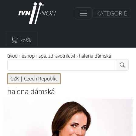
KATEGORIE
košík
úvod
›
eshop
›
spa, zdravotnictví
›
halena dámská
CZK |
Czech Republic
halena dámská