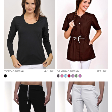
tričko dámské
475 Kč
halena dámská
895 Kč