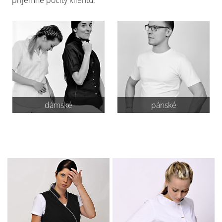
příjemné pocity klientů.
dámské
pánské