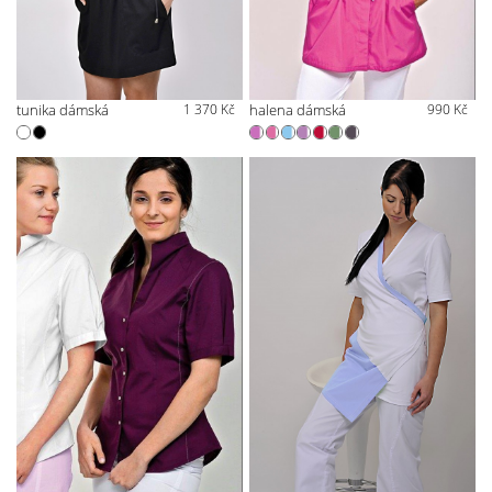
tunika dámská
1 370 Kč
halena dámská
990 Kč