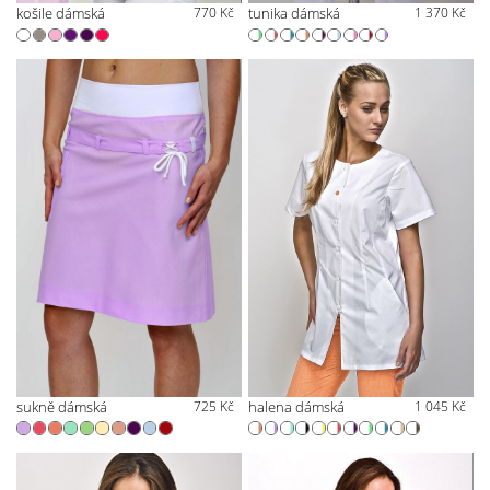
košile dámská
770 Kč
tunika dámská
1 370 Kč
sukně dámská
725 Kč
halena dámská
1 045 Kč