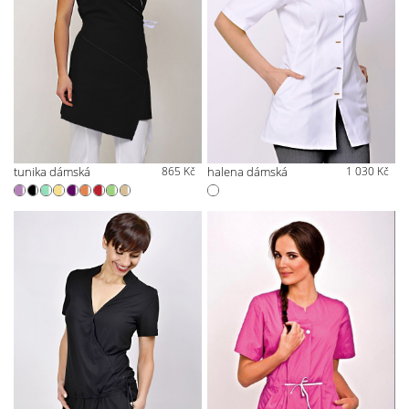
tunika dámská
865 Kč
halena dámská
1 030 Kč