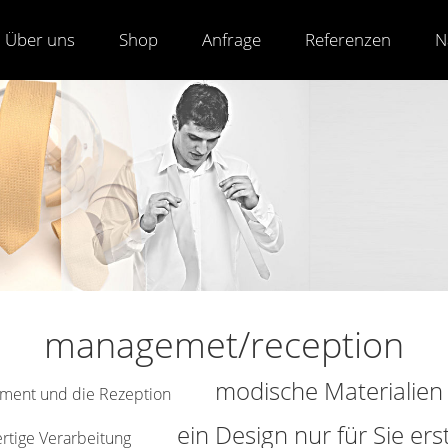
Über uns
Shop
Anfrage
Referenzen
N
managemet/reception
modische Materialie
agement und die Rezeption
ein Design nur für Sie ers
rtige Verarbeitung