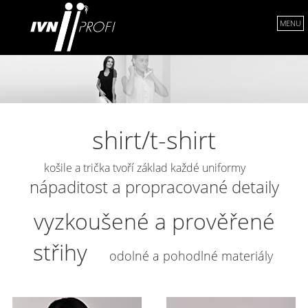
MENU
shirt/t-shirt
košile a trička tvoří základ každé uniformy
nápaditost a propracované detaily
vyzkoušené a prověřené
střihy
odolné a pohodlné materiály