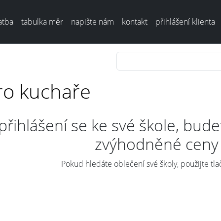
atba
tabulka měr
napište nám
kontakt
přihlášení klienta
ro kuchaře
přihlášení se ke své škole, bud
zvýhodněné ceny
Pokud hledáte oblečení své školy, použijte tla
MOJI ŠKOLU
najít
zde