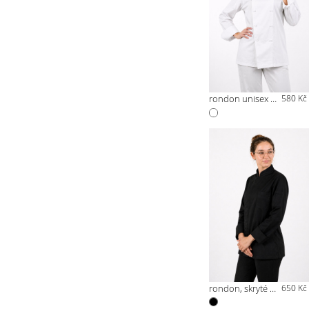
rondon unisex s peckami bílý
580 Kč
rondon, skryté zapínání, černý
650 Kč