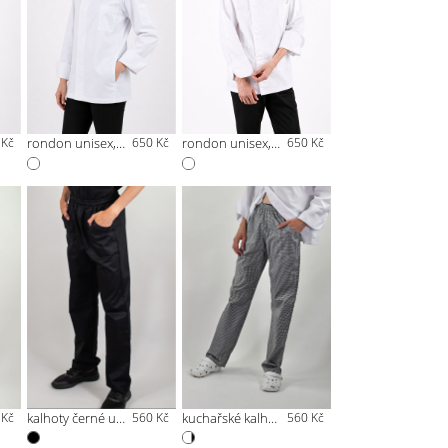
 Kč
rondon unisex, skryté zapínání bílý
650 Kč
rondon unisex, skryté zapínání bílý
650 Kč
 Kč
kalhoty černé unisex
560 Kč
kuchařské kalhoty pepito
560 Kč