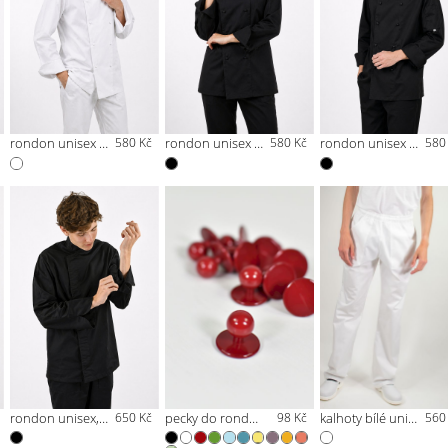
rondon unisex s peckami bílý
580 Kč
rondon unisex s peckami černý
580 Kč
rondon unisex s peckami černý
580
rondon unisex, skryté zapínání černý
650 Kč
pecky do rondonu 10ks
98 Kč
kalhoty bílé unisex
560