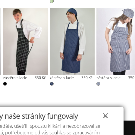
zástěra s laclem kostka
350 Kč
zástěra s laclem modrý pruh
350 Kč
zástěra s laclem šedá pruh
350
y naše stránky fungovaly
✕
edáte, ušetřili spoustu klikání a nezobrazoval se
 velikostí
Atelier IVN
áká, potřebujeme od vás souhlas se zpracováním