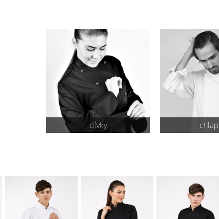
dívky
chlap