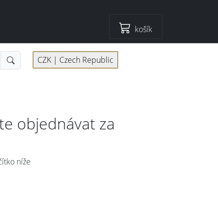
košík
CZK |
Czech Republic
ete objednávat za
čítko níže