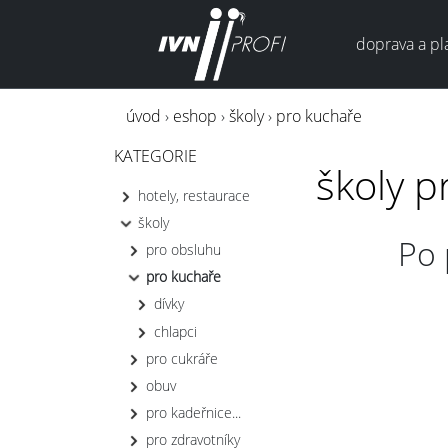
doprava a pl
úvod
›
eshop
›
školy
›
pro kuchaře
KATEGORIE
školy p
hotely, restaurace
školy
Po 
pro obsluhu
pro kuchaře
dívky
chlapci
pro cukráře
obuv
pro kadeřnice...
pro zdravotníky