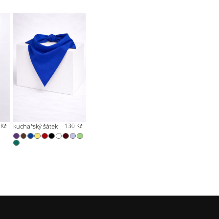
 Kč
kuchařský šátek
130 Kč