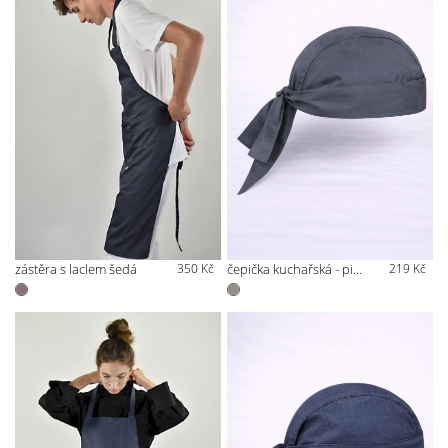
zástěra s laclem šedá
350 Kč
čepička kuchařská - pirátka šedá
219 Kč