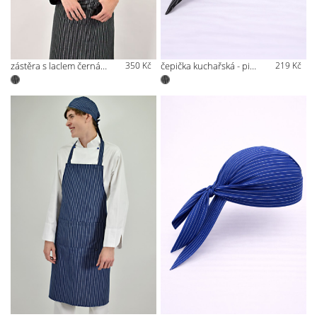
zástěra s laclem černá pruh
350 Kč
čepička kuchařská - pirátka černá pruh
219 Kč