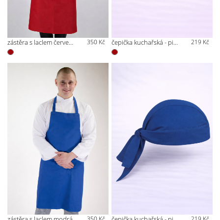
zástěra s laclem červená
350 Kč
čepička kuchařská - pirátka červená
219 Kč
zástěra s laclem modrá
350 Kč
čepička kuchařská - pirátka modrá
219 Kč