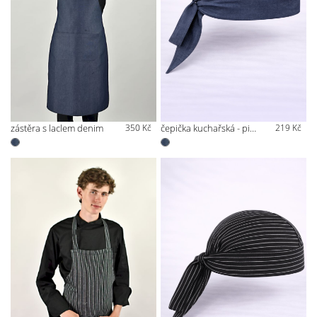
zástěra s laclem denim
350 Kč
čepička kuchařská - pirátka denim
219 Kč