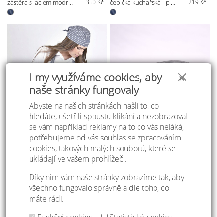
zástěra s laclem modrý pruh
350 Kč
čepička kuchařská - pirátka modrá pruh
219 Kč
I my využíváme cookies, aby
✕
naše stránky fungovaly
Abyste na našich stránkách našli to, co
hledáte, ušetřili spoustu klikání a nezobrazoval
se vám například reklamy na to co vás neláká,
potřebujeme od vás souhlas se zpracováním
cookies, takových malých souborů, které se
ukládají ve vašem prohlížeči.
Díky nim vám naše stránky zobrazíme tak, aby
zástěra s laclem šedá pruh
350 Kč
čepička kuchařská - pirátka šedá pruh
219 Kč
všechno fungovalo správně a dle toho, co
máte rádi.