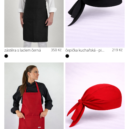
zástěra s laclem černá
350 Kč
čepička kuchařská - pirátka černá
219 Kč