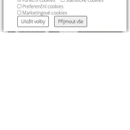
Funkční cookies
Statistické cookies
Preferenční cookies
Marketingové cookies
Uložit volby
Přijmout vše
zástěra s laclem černo-šedé káro
350 Kč
čepička kuchařská - pirátka černá káro
219 Kč