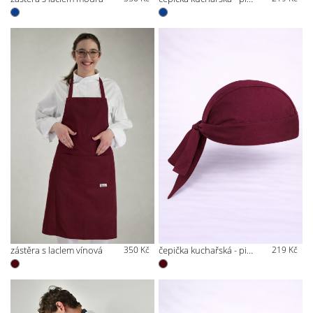
zástěra s laclem vínová
350 Kč
čepička kuchařská - pirátka vínová
219 Kč