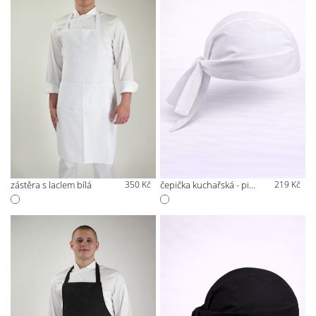
zástěra s laclem bílá
350 Kč
čepička kuchařská - pirátka bílá
219 Kč