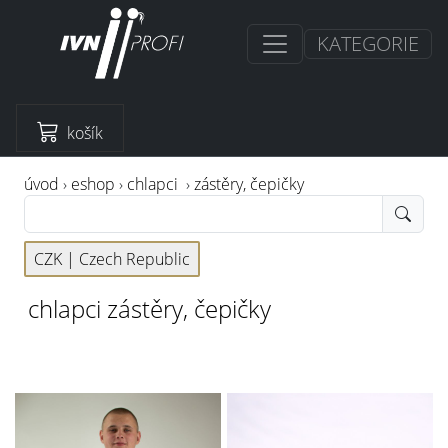
KATEGORIE
košík
úvod
›
eshop
›
chlapci
›
zástěry, čepičky
CZK |
Czech Republic
chlapci zástěry, čepičky